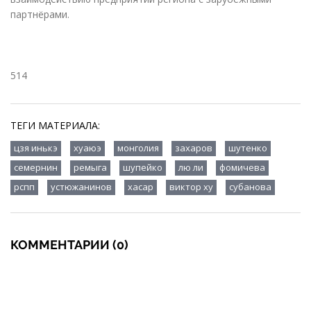
партнёрами.
514
ТЕГИ МАТЕРИАЛА:
,
,
,
,
,
цзя инькэ
хуаюэ
монголия
захаров
шутенко
,
,
,
,
,
семернин
ремыга
шупейко
лю ли
фомичева
,
,
,
,
рспп
устюжанинов
хасар
виктор ху
субанова
КОММЕНТАРИИ (0)