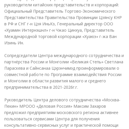
руководители китайских представительств и корпораций:
Официальный Представитель Торгово-Экономического
Представительства Правительства Провинции Цзянсу КНР
в РФ и СНГ г-н Цзя ИньКэ, Генеральный директор ООО
«Хуамин Интернэшнл» г-н Чжао Цинхуа, Представитель
Международной торговой корпорации «Хуаюэ» г-жа Ван
Изинь Ин.
Сопредседатели Центра международного сотрудничества и
партнёрства России и Монголии «Великая Степь» Светлана
Параскева и Сайнсанаа Цэрэнчимэд проинформировали о
совместной работе по Программе взаимодействия России
и Монголии в области развития малого и среднего
предпринимательства в 2021-2026г.г.
Руководитель Центра делового сотрудничества «Москва-
Пекин» МРООО «Деловая Россия» Максим Захаров
предложил предприятиям московского региона активнее
пользоваться сервисами Центра для получения
консультативно-сервисных услуг и практической помощи