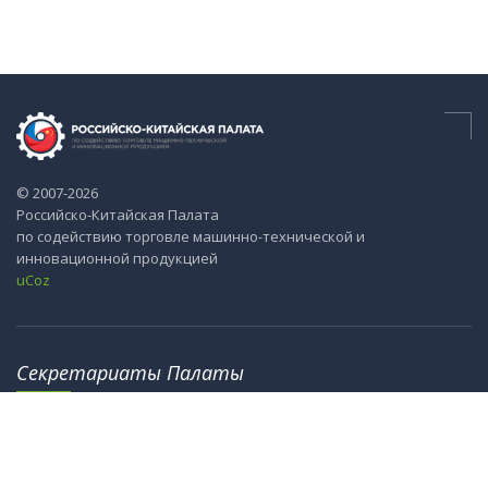
© 2007-2026
Российско-Китайская Палата
по содействию торговле машинно-технической и
инновационной продукцией
uCoz
Секретариаты Палаты
115184, г. Москва, ул. М. Ордынка, 40
8th Floor, Office Tower 2, No.18, Jianguomennei Street,
Dongcheng District, Bejing 100005, China