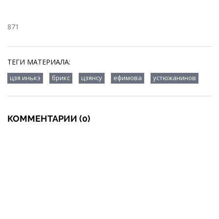
871
ТЕГИ МАТЕРИАЛА:
,
,
,
,
цзя инькэ
брикс
цзянсу
ефимова
устюжанинов
КОММЕНТАРИИ (0)