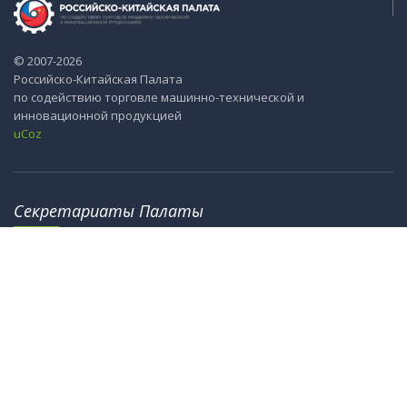
© 2007-2026
Российско-Китайская Палата
по содействию торговле машинно-технической и
инновационной продукцией
uCoz
Секретариаты Палаты
115184, г. Москва, ул. М. Ордынка, 40
8th Floor, Office Tower 2, No.18, Jianguomennei Street,
Dongcheng District, Bejing 100005, China
info@ru-cn.org
crc@cccme.org.cn
Информация