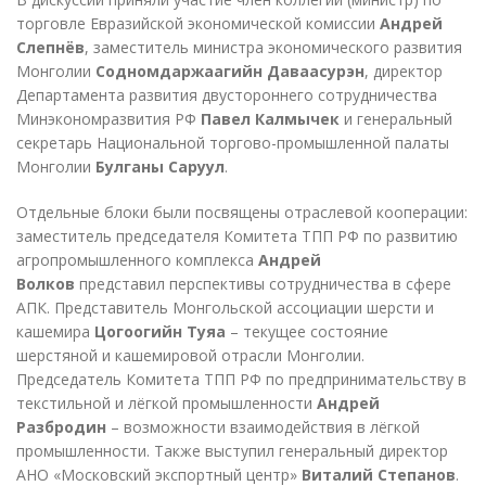
торговле Евразийской экономической комиссии
Андрей
Слепнёв
, заместитель министра экономического развития
Монголии
Содномдаржаагийн Даваасурэн
, директор
Департамента развития двустороннего сотрудничества
Минэкономразвития РФ
Павел Калмычек
и генеральный
секретарь Национальной торгово-промышленной палаты
Монголии
Булганы Саруул
.
Отдельные блоки были посвящены отраслевой кооперации:
заместитель председателя Комитета ТПП РФ по развитию
агропромышленного комплекса
Андрей
Волков
представил перспективы сотрудничества в сфере
АПК. Представитель Монгольской ассоциации шерсти и
кашемира
Цогоогийн Туяа
– текущее состояние
шерстяной и кашемировой отрасли Монголии.
Председатель Комитета ТПП РФ по предпринимательству в
текстильной и лёгкой промышленности
Андрей
Разбродин
– возможности взаимодействия в лёгкой
промышленности. Также выступил генеральный директор
АНО «Московский экспортный центр»
Виталий Степанов
.