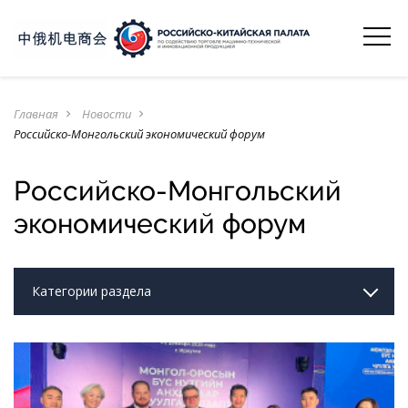
Главная
Новости
navigate_next
navigate_next
Российско-Монгольский экономический форум
Российско-Монгольский
экономический форум
Категории раздела