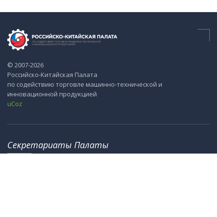
© 2007-2026
Российско-Китайская Палата
по содействию торговле машинно-технической и
инновационной продукцией
uCoz
Секретариаты Палаты
115184, г. Москва, ул. М. Ордынка, 40
8th Floor, Office Tower 2, No.18, Jianguomennei Street,
Dongcheng District, Bejing 100005, China
info@ru-cn.org
crc@cccme.org.cn