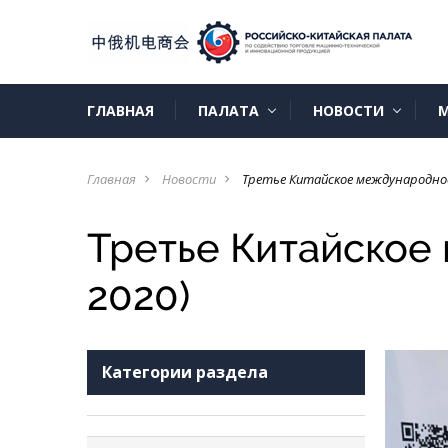
ГЛАВНАЯ
ПАЛАТА
НОВОСТИ
М
Главная
Новости
Третье Китайское международное
navigate_next
navigate_next
Третье Китайское
2020)
Категории раздела