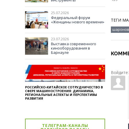
инструменты
международного
сотрудничества и
25.07.2026
сохранения традиционных
ценностей в многополярном
Федеральный форум
ТЕГИ МА
мире
«Женщины нового времени»
шароно
23.07.2026
Выставка современного
кинооборудования в
Барнауле
КОММЕ
Войдите:
РОССИЙСКО-КИТАЙСКОЕ СОТРУДНИЧЕСТВО В
СФЕРЕ МАШИНОСТРОЕНИЯ: ДИНАМИКА,
РЕГИОНАЛЬНЫЕ АСПЕКТЫ И ПЕРСПЕКТИВЫ
РАЗВИТИЯ
ТЕЛЕГРАМ-КАНАЛЫ