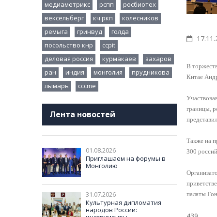
медиаметрикс
рспп
росбиотех
вексельберг
кч ркп
колесников
ремыга
гринвуд
голда
17.11.
посольство кнр
ccpit
деловая россия
курмакаев
захаров
В торжеств
ран
индия
монголия
прудникова
Китае Анд
лымарь
cccme
Участвовав
границы, р
Лента новостей
представил
Также на 
01.08.2026
300 россий
Приглашаем на форумы в
Монголию
Организато
приветстве
31.07.2026
палаты Гон
Культурная дипломатия
народов России:
439