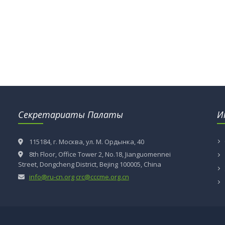
Секретариаты Палаты
И
115184, г. Москва, ул. М. Ордынка, 40
8th Floor, Office Tower 2, No.18, Jianguomennei
Street, Dongcheng District, Bejing 100005, China
info@ru-cn.org
crc@cccme.org.cn