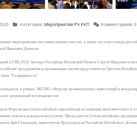
2020
Категория:
Мероприятия РЧ РКП
Комментариев: 0
енных мероприятиях выставки принял участие, а также посетил стенды росс
рей Иванович Денисов.
ший в CIIE-2020 Эксперт Российско-Китайской Палаты Сергей Шаронов отмет
оссийские предприятия и организации смогли представить на Третьем Китай
 банк "Солидарность".
прошедшем, в рамках ЭКСПО, «Форуме промышленных инвестиций и междунаро
ских организаций и специалистов.
ром Форума выступила китайско-европейская ассоциация экономического и те
нным словом и докладом выступили: Председатель Союза китайских предприн
конга Цай Гуаньшэнь, заместитель Председателя Российско-Китайского Делово