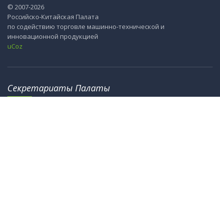
© 2007-2026
Российско-Китайская Палата
по содействию торговле машинно-технической и
инновационной продукцией
uCoz
Секретариаты Палаты
115184, г. Москва, ул. М. Ордынка, 40
8th Floor, Office Tower 2, No.18, Jianguomennei Street,
Dongcheng District, Bejing 100005, China
info@ru-cn.org
crc@cccme.org.cn
Информация
О Палате
Новости