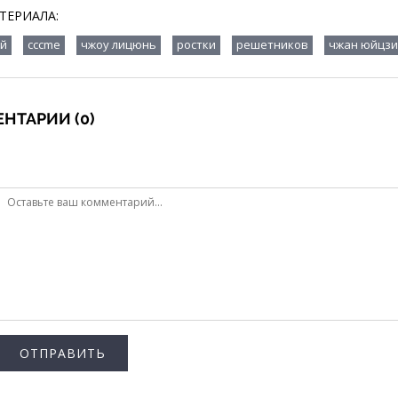
ТЕРИАЛА:
,
,
,
,
,
эй
cccme
чжоу лицюнь
ростки
решетников
чжан юйцзи
НТАРИИ (0)
ОТПРАВИТЬ