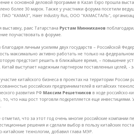
ение к основной деловой программе в Kazan Expo прошла выстав
лено более 30 марок. Также у участники форума посетили вед
к ПАО "КАМАЗ", Haier Industry Rus, ООО "КАМАСТАЛЬ", организа
 выставку, раис Татарстана
Рустам Минниханов
поблагодарил
ние поучаствовать в форуме.
я благодаря личным усилиям двух государств – Российской Феде
сть максимально активно работать не только на федеральном,
которую предстоит решить в ближайшее время, – повышение ус
. Китай выступает надежным партнером поставленных целей, - з
 участие китайского бизнеса в проектах на территории России ра
сованностью российских предпринимателей в китайских технол
ческого развития РФ
Максим Решетников
в ходе российско-ки
, то, что наш рост торговли подкрепляется еще инвестициями. У
.
 отметил, что за этот год очень многие российские компании п
естиционные решения и сделали выбор в пользу китайских пост
о-китайские технологии, добавил глава МЭР.