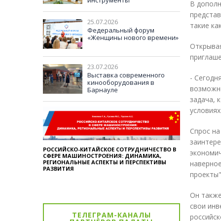
инструменты
В дополн
международного
представ
сотрудничества и
25.07.2026
сохранения традиционных
такие ка
ценностей в многополярном
Федеральный форум
мире
«Женщины нового времени»
Открывая
приглаше
23.07.2026
Выставка современного
- Сегодн
кинооборудования в
возможно
Барнауле
задача, 
условиях
Спрос на
заинтере
РОССИЙСКО-КИТАЙСКОЕ СОТРУДНИЧЕСТВО В
экономи
СФЕРЕ МАШИНОСТРОЕНИЯ: ДИНАМИКА,
РЕГИОНАЛЬНЫЕ АСПЕКТЫ И ПЕРСПЕКТИВЫ
наверное
РАЗВИТИЯ
проекты"
Он также
свои инв
ТЕЛЕГРАМ-КАНАЛЫ
российск