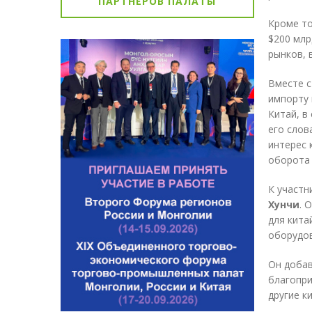
ПАРТНЁРОВ ПАЛАТЫ
Кроме то
$200 млр
рынков, 
Вместе с
импорту 
Китай, в
его слов
интерес 
оборота 
К участн
Хунчи
. 
для кита
оборудо
Он добав
благопри
другие к