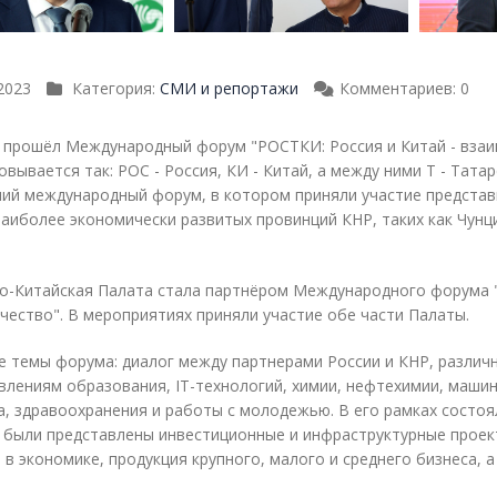
2023
Категория:
СМИ и репортажи
Комментариев: 0
 прошёл Международный форум "РОСТКИ: Россия и Китай - вза
вывается так: РОС - Россия, КИ - Китай, а между ними Т - Тата
ий международный форум, в котором приняли участие представит
наиболее экономически развитых провинций КНР, таких как Чунци
о-Китайская Палата стала партнёром Международного форума "
чество". В мероприятиях приняли участие обе части Палаты.
 темы форума: диалог между партнерами России и КНР, различ
влениям образования, IT-технологий, химии, нефтехимии, машин
а, здравоохранения и работы с молодежью. В его рамках состоя
е были представлены инвестиционные и инфраструктурные проек
 в экономике, продукция крупного, малого и среднего бизнеса,