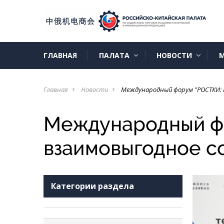
ГЛАВНАЯ
ПАЛАТА
НОВОСТИ
М
Главная
Новости
Международный форум "РОСТКИ: Р
navigate_next
navigate_next
Международный фо
взаимовыгодное с
Категории раздела