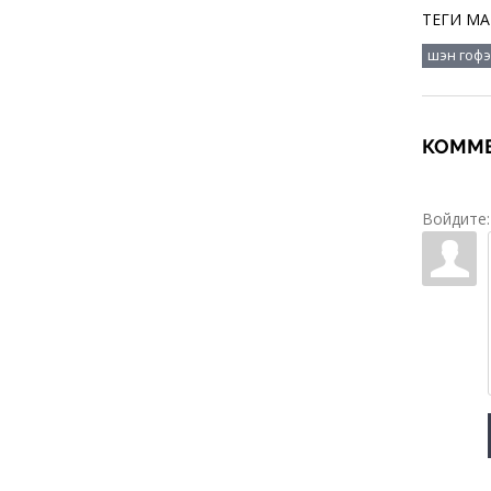
ТЕГИ МА
шэн гоф
КОММЕ
Войдите: