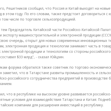
го, Решетников сообщил, что Россия и Китай выходят на новые
д в этом году. По его словам, также предстоит договориться с
в том числе по торговле сельхозпродукцией.
 тем Председатель Китайской части Российско-Китайской Палат
и экспорту машиностроительной и электронной продукции (CCC
 свою очередь, открыт для новых современных инновационных те
ам, электронная продукция и технологии занимают часть в тов
к электронной продукции и технологиям со стороны российског
составил $33 млрд", - сказал Юйцзин.
икам форума обратился также советник по торгово-экономичес
Он заметил, что в Татарстане развиты промышленность и сельск
йско-российского сотрудничества предприятий в производстве 
ванием.
ил, что в республике на высоком уровне развивается российско
ятные условия для взаимодействия Татарстана и Китая: Поднеб
итайские компании для расширения инвестиций в республику.