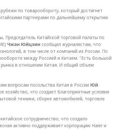
 рубежи по товарообороту, который достигнет
 китайскими партнерами по дальнейшему открытию
ы, Председатель Китайской торговой палаты по
ME)
Чжан Юйцзин
сообщил журналистам, что
хнологий, в том числе от компаний из России. По
арообороте между Россией и Китаем. "Есть большой
о рынка в отношении Китая. И общий объем
ким вопросам посольства Китая в России
Юй
ое хозяйство, что создает благоприятные условия
бытовой техники, сборке автомобилей, торговле
-китайское сотрудничество, что создало
есная активно поддерживает корпорацию Haier и