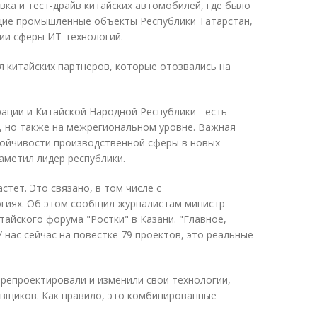
ка и тест-драйв китайских автомобилей, где было
ущие промышленные объекты Республики Татарстан,
ции сферы ИТ-технологий.
 китайских партнеров, которые отозвались на
рации и Китайской Народной Республики - есть
 но также на межрегиональном уровне. Важная
тойчивости производственной сферы в новых
аметил лидер республики.
стет. Это связано, в том числе с
огиях. Об этом сообщил журналистам министр
тайского форума "Ростки" в Казани. "Главное,
 нас сейчас на повестке 79 проектов, это реальные
ерепроектировали и изменили свои технологии,
авщиков. Как правило, это комбинированные