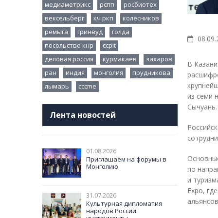
медиаметрикс
рспп
росбиотех
вексельберг
кч ркп
колесников
ремыга
гринвуд
голда
08.09.
посольство кнр
ccpit
деловая россия
курмакаев
захаров
В Казани
ран
индия
монголия
прудникова
расшифро
крупнейш
лымарь
cccme
из семи 
Сычуань.
Лента новостей
Российск
сотрудни
01.08.2026
Основные
Приглашаем на форумы в
Монголию
по напра
и туризм
Expo, гд
31.07.2026
альянсов
Культурная дипломатия
народов России: