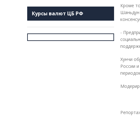
Кроме то
Шаньдун 
Курсы валют ЦБ РФ
консенсу
- Предпр
социальн
поддержк
Хунчи об
России и
периодом
Модериро
Репортажи