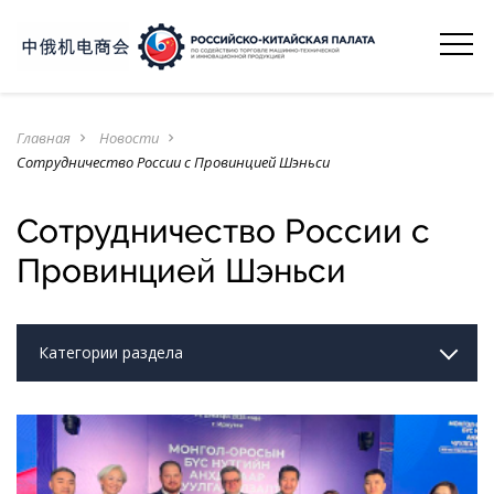
Главная
Новости
navigate_next
navigate_next
Сотрудничество России с Провинцией Шэньси
Сотрудничество России с
Провинцией Шэньси
Категории раздела