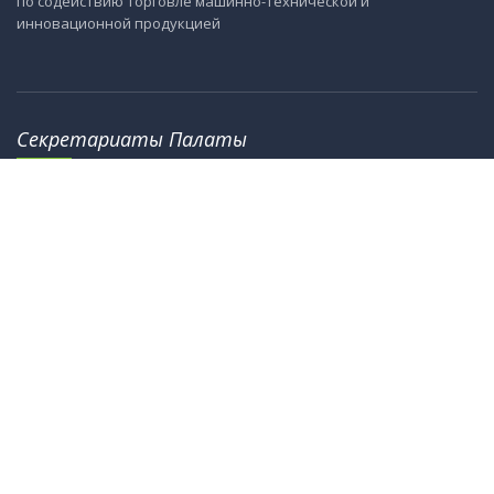
по содействию торговле машинно-технической и
инновационной продукцией
Секретариаты Палаты
115184, г. Москва, ул. М. Ордынка, 40
8th Floor, Office Tower 2, No.18, Jianguomennei Street,
Dongcheng District, Bejing 100005, China
info@ru-cn.org
crc@cccme.org.cn
Информация
О Палате
Новости
Центры
Партнёры
Эксперты
Контакты